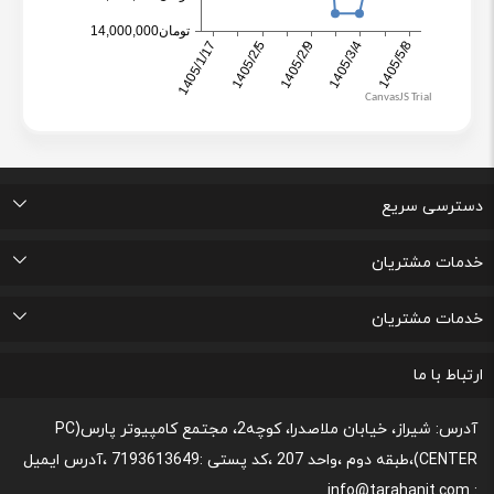
دسترسی سریع
اتاق خبر
درباره ما
تماس با ما
پرسشهای متداول
خدمات مشتریان
لیست علاقه مندی های من
پیگیری خرید و مدت زمان تحویل
پشتیبانی و ثبت شکایات مصرف کنندگان
قوانین و مقررات مربوط به رعایت حریم شخصی
خدمات مشتریان
رونداسترداد وجه
روند مرجوعي كالا و نحوه فسخ خدمات
نحوه پشتیبانی و خدمات پس از فروش
قوانین و مقررات،نحوه ی پرداخت و شیوه ی ارسال
ارتباط با ما
آدرس: شیراز، خیابان ملاصدرا، کوچه2، مجتمع کامپیوتر پارس(PC
CENTER)،طبقه دوم ،واحد 207 ،کد پستی :7193613649 ،آدرس ایمیل
: info@tarahanit.com