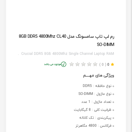
رم لپ تاپ سامسونگ مدل 8GB DDR5 4800Mhz CL40
SO-DIMM
Crucial DDR5 8GB 4800Mhz Single Channel Laptop RAM
( 0 )
0
ویژگی های مهــــم
نوع حافظه :
DDR5
نوع ماژول :
SO-DIMM
تعداد ماژول :
1 عدد
ظرفیت کلی :
8 گیگابایت
پیکربندی :
تک کاناله
فرکانس :
4800 مگاهرتز