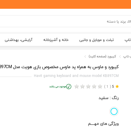
تاپ
تبلت و موبایل و جانبی
خانه و آشپزخانه
آرایشی، بهداشتی
 تاپ
کیبورد (صفحه کلید)
کیبورد و ماوس به همراه پد ماوس مخصوص بازی هویت مدل KB897CM
Havit gaming keyboard and mouse model KB897CM
( 1 )
5
رنگ :
سفید
ویژگی های مهــــم