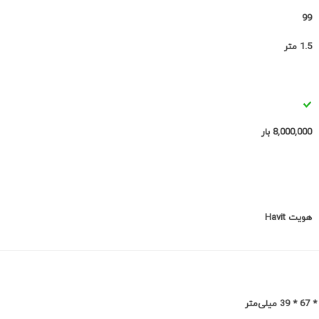
99
1.5 متر
8,000,000 بار
هویت Havit