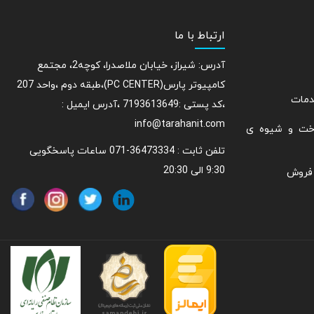
ارتباط با ما
آدرس: شیراز، خیابان ملاصدرا، کوچه2، مجتمع
کامپیوتر پارس(PC CENTER)،طبقه دوم ،واحد 207
دمات
،کد پستی :7193613649 ،آدرس ایمیل :
info@tarahanit.com
اخت و شیوه ی
تلفن ثابت :
36473334-071 ساعات پاسخگویی
9:30 الی 20:30
 فروش