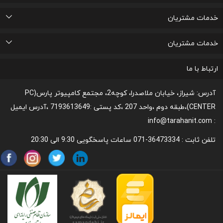
اتاق خبر
درباره ما
تماس با ما
پرسشهای متداول
خدمات مشتریان
لیست علاقه مندی های من
پیگیری خرید و مدت زمان تحویل
پشتیبانی و ثبت شکایات مصرف کنندگان
قوانین و مقررات مربوط به رعایت حریم شخصی
خدمات مشتریان
رونداسترداد وجه
روند مرجوعي كالا و نحوه فسخ خدمات
نحوه پشتیبانی و خدمات پس از فروش
قوانین و مقررات،نحوه ی پرداخت و شیوه ی ارسال
ارتباط با ما
آدرس: شیراز، خیابان ملاصدرا، کوچه2، مجتمع کامپیوتر پارس(PC
CENTER)،طبقه دوم ،واحد 207 ،کد پستی :7193613649 ،آدرس ایمیل
: info@tarahanit.com
تلفن ثابت :
36473334-071 ساعات پاسخگویی 9:30 الی 20:30