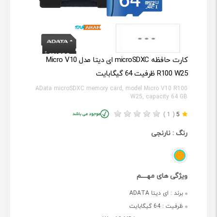
کارت حافظه microSDXC ای دیتا مدل Micro V10
R100 W25 ظرفیت 64 گیگابایت
AData microSDXC memory card, model Micro V10 R100
W25, capacity 64 GB
( 1 )
5
رنگ :
نارنجی
ویژگی های مهــــم
برند :
ای دیتا ADATA
ظرفیت :
64 گیگابایت