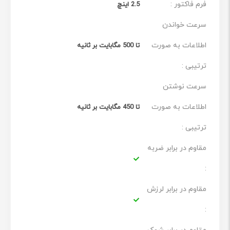
فرم فاکتور :
2.5 اینچ
با دوام و کارایی بالا
سرعت خواندن
حافظه SSD مدل Silicon Power Ace A58 مجهز به یک کنترلر
اصلی به همراه فلش 3 بعدی NAND، که نه تنها می‌تواند ثبات
اطلاعات به صورت
تا 500 مگابایت بر ثانیه
و دوام را تضمین کند، بلکه عملکرد فوق‌العاده‌ای را ارائه
ترتیبی :
می‌کند. بطوریکه با یک بوت‌آپ سریع ۱۰ ثانیه‌ای، زمان
سرعت نوشتن
بارگذاری برنامه را کوتاه‌تر و سرعت انتقال داده را سریع‌تر
اطلاعات به صورت
تا 450 مگابایت بر ثانیه
می‌سازد. چه در حال وب گردی باشید، چه از یک فیلم خوب
ترتیبی :
لذت ببرید، یا مجبور به انجام کارهای اداری باشید، Ace A58
مقاوم در برابر ضربه
تجربه‌ای روان و بدون تاخیر را برای شما به ارمغان خواهد
آورد.
:
مقاوم در برابر لرزش
: