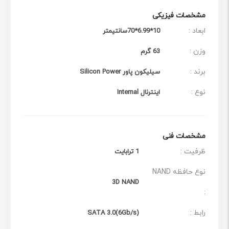
رابط انتقال فوق سریع SATA III تا 6 گیگابیت بر ثانیه موجب
مشخصات فیزیکی
ابعاد :
10*6.99*70سانتیمتر
شده تا این SSD مدل Ace A58 سرعت انتقال متوالی
باورنکردنی تا 560 مگابایت بر ثانیه را برای خواندن و 530
وزن :
63 گرم
مگابایت بر ثانیه را برای نوشتن ارائه دهد. بوت آپ در یک
برند :
سیلیکون پاور Silicon Power
چشم به هم زدن، بارگذاری سریعتر برنامه و اجرای سریعتر
نوع :
اینترنال Internal
فایل‌ها از مزایای قابل قبول این محصول می‌باشد.
مشخصات فنی
ظرفیت :
1 ترابایت
نوع حافظه NAND
3D NAND
:
رابط :
SATA 3.0(6Gb/s)