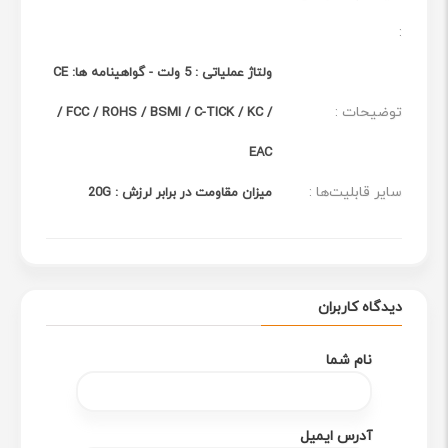
ازدست رفتن داده‌ها و پاک‌سازی ناموفق جلوگیری کند.
:
ولتاژ عملیاتی : 5 ولت - گواهینامه ها: CE
توضیحات :
/ FCC / ROHS / BSMI / C-TICK / KC /
EAC
سایر قابلیت‌ها :
میزان مقاومت در برابر لرزش : 20G
دیدگاه کاربران
دانلود رایگان نرم افزار برای حفظ سلامتی
نام شما
با دانلود نرم افزار رایگان SP Toolbox به راحتی سلامت SSD
جدید خود را کنترل کنید. تست‌های عملکرد را روی A58 اجرا
آدرس ایمیل
کنید، ارزیابی عملکرد کلی را دریافت کنید، یا اطلاعات دقیق