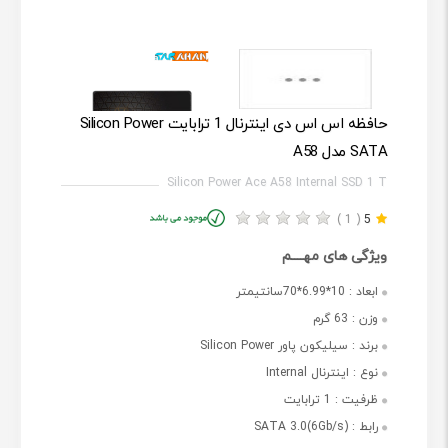
حافظه اس اس دی اینترنال 1 ترابایت Silicon Power
SATA مدل A58
Silicon Power Ace A58 Internal SSD 1 T
( 1 )
5
ویژگی های مهــــم
ابعاد :
10*6.99*70سانتیمتر
وزن :
63 گرم
برند :
سیلیکون پاور Silicon Power
نوع :
اینترنال Internal
ظرفیت :
1 ترابایت
رابط :
SATA 3.0(6Gb/s)