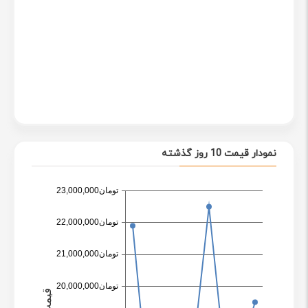
می‌باشد. این حافظه مجهز به سیستم مانیتورینگ هوشمند و
فناوری ECC (کد تصحیح خطا) می‌باشد که منجر به امنیت بالاتر
انتقال اطلاعات می‌شود.
نمودار قیمت 10 روز گذشته
این حافظه با ابعادی به طول 100 میلیمتر و عرض 69.85
میلیمتر و ضخامت 7 میلیمتر با وزن 63 گرم به کاربران عرضه
شده است.