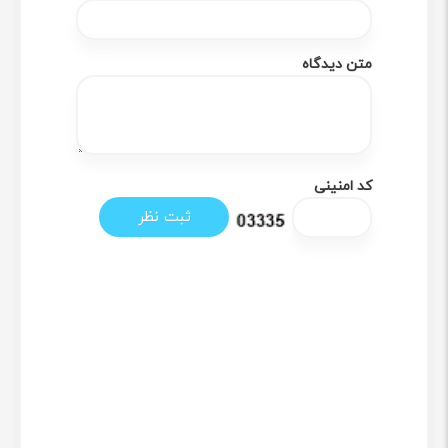
دستگاه خود را بررسی کنید، از جمله فضای استفاده شده،
دمای دستگاه و مواردی دیگر…
متن دیدگاه
کد امنینی
سبک و هوشمند
حافظه SSD مدل Silicon Power Ace A58 یکی از سبک‌ترین و
نازک‌ترین SSDها در نوع خود است. این محصول به دلیل اینکه
فاقد قطعات متحرک است، در برابر ضربه و لرزش مقاوم