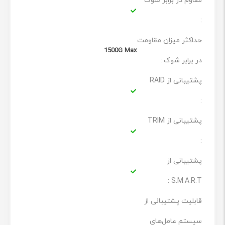
مقاوم در برابر شوک
:
حداکثر میزان مقاومت
فناوری داخلی کپی خودکار
1500G Max
در برابر شوک :
فناوری کپی خودکار SSD مدل Ace A58 اجازه عملیات کپی
خودکار از کش SLC به فلش NAND بدون استفاده از کنترلر یا
پشتیبانی از RAID
DDR را می‌دهد. این کار با کاهش بار کاری کنترلر و DRAM از
:
راندمان بالاتر پشتیبانی می‌کند.
پشتیبانی از TRIM
مدیریت بلوک (BBM)
:
مکانیزم مدیریت بلوک (BBM) در این حافظه بلوک‌های بد را
شناسایی و علامت گذاری می‌کند تا از ذخیره سازی آن‌ها
پشتیبانی از
جلوگیری کند و خطاهای دسترسی را حذف کند. حتی اگر در
S.M.A.R.T :
بلوک‌های جدید در حین پاک کردن خطا رخ دهد، این مکانیسم
قابلیت پشتیبانی از
می‌تواند داده‌ها را به بلوک‌های مؤثر دیگر منتقل کند تا از
سیستم عامل‌های