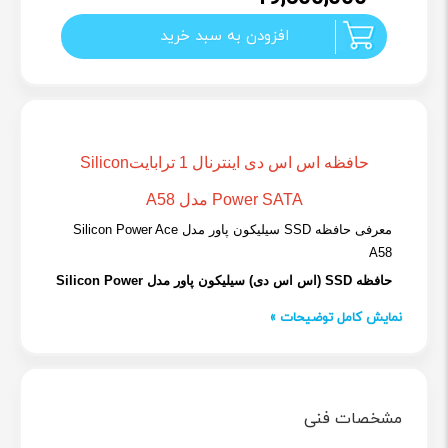
افزودن به سبد خرید
حافظه اس اس دی اینترنال 1 ترابایتSilicon
Power SATA مدل A58
معرفی حافظه SSD سیلیکون پاور مدل Silicon Power Ace
A58
حافظه SSD (اس اس دی) سیلیکون پاور مدل Silicon Power
Ace A58
مجهز به یک کنترلر با کیفیت بالا، عملکرد فوق
نمایش کامل توضیحات »
العاده‌ای از سیستم به شما ارائه می‌دهد. با کاهش قابل توجه
زمان بوت و سرعت بخشیدن به فرآیندهای پاسخ، رایانه شما
مشخصات فنی
را تقویت می‌کند.
وقت طلاست! آن را در یک سیستم کند هدر ندهید.