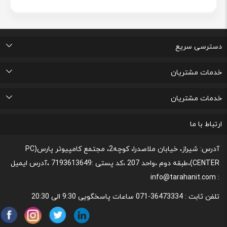
دسترسی سریع
اتاق خبر
درباره ما
تماس با ما
پرسشهای متداول
خدمات مشتریان
لیست علاقه مندی های من
پیگیری خرید و مدت زمان تحویل
پشتیبانی و ثبت شکایات مصرف کنندگان
قوانین و مقررات مربوط به رعایت حریم شخصی
خدمات مشتریان
رونداسترداد وجه
روند مرجوعي كالا و نحوه فسخ خدمات
نحوه پشتیبانی و خدمات پس از فروش
قوانین و مقررات،نحوه ی پرداخت و شیوه ی ارسال
ارتباط با ما
آدرس: شیراز، خیابان ملاصدرا، کوچه2، مجتمع کامپیوتر پارس(PC
CENTER)،طبقه دوم ،واحد 207 ،کد پستی :7193613649 ،آدرس ایمیل
: info@tarahanit.com
تلفن ثابت :
36473334-071 ساعات پاسخگویی 9:30 الی 20:30