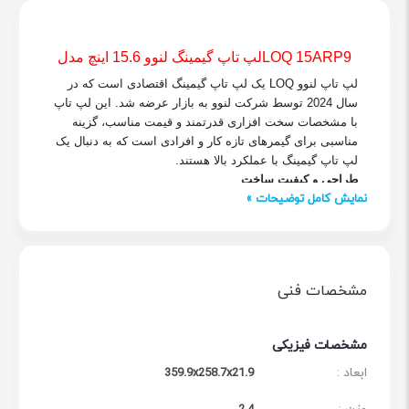
LOQ 15ARP9
لپ تاپ گیمینگ لنوو 15.6 اینچ مدل
لپ تاپ لنوو
LOQ
یک لپ تاپ گیمینگ اقتصادی است که در
سال 2024 توسط شرکت لنوو به بازار عرضه شد. این لپ تاپ
با مشخصات سخت افزاری قدرتمند و قیمت مناسب، گزینه
مناسبی برای گیمرهای تازه کار و افرادی است که به دنبال یک
لپ تاپ گیمینگ با عملکرد بالا هستند
.
طراحی و کیفیت ساخت
نمایش کامل توضیحات »
لپ تاپ لنوو
LOQ
دارای بدنه ای از جنس پلاستیک با کیفیت
است. این بدنه در برابر ضربه و خراش مقاوم است و ظاهری
مدرن و جذاب دارد. ابعاد این لپ تاپ 359.8×258.7×23.9
میلی متر و وزن آن 2.38 کیلوگرم است. این ابعاد و وزن باعث
می شود که لپ تاپ به راحتی قابل حمل باشد
.
مشخصات فنی
صفحه نمایش
لپ تاپ لنوو
LOQ
دارای صفحه نمایشی 15.6 اینچی با
رزولوشن 1920 × 1080 پیکسل است. این صفحه نمایش از
مشخصات فیزیکی
نوع
IPS
است و زاویه دید گسترده ای دارد. کیفیت تصویر این
ابعاد :
صفحه نمایش بسیار خوب است و تصاویر را با وضوح و
359.9x258.7x21.9
شفافیت بالا نمایش می دهد
.