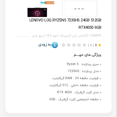
LENOVO LOQ RYZEN5 7235HS 24GB 512GB
RTX4050 6GB
LOQ 15ARP9لپ تاپ گیمینگ لنوو 15.6 اینچ مدل
( 0 )
0
ویژگی های مهــــم
سری پردازنده :
Ryzen 5
مدل پردازنده :
7235HS
ظرفیت حافظه RAM :
24 گیگابایت
ظرفیت حافظه داخلی :
512 گیگابایت
مدل کارت گرافیک :
RTX 4050
حافظه اختصاصی کارت گرافیک :
6GB