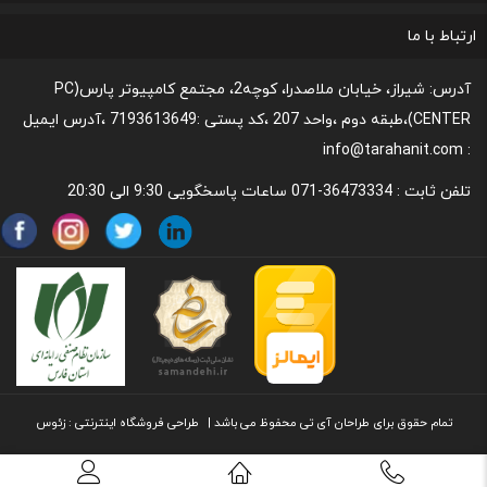
یک گزینه عالی برای مصارف خانگی و اداری کوچک است.
رونداسترداد وجه
روند مرجوعي كالا و نحوه فسخ خدمات
نحوه پشتیبانی و خدمات پس از فروش
قوانین و مقررات،نحوه ی پرداخت و شیوه ی ارسال
ارتباط با ما
کیفیت چاپ بالا، سرعت مناسب، قابلیت اتصال بی‌سیم،
آدرس: شیراز، خیابان ملاصدرا، کوچه2، مجتمع کامپیوتر پارس(PC
مصرف انرژی پایین و طراحی جمع و جور از جمله مهم‌ترین
CENTER)،طبقه دوم ،واحد 207 ،کد پستی :7193613649 ،آدرس ایمیل
مزایای این پرینتر هستند. اگر به دنبال یک پرینتر قابل اعتماد و
: info@tarahanit.com
کارآمد برای انجام کارهای روزمره خود هستید، HP 108w
تلفن ثابت :
36473334-071 ساعات پاسخگویی 9:30 الی 20:30
می‌تواند انتخاب مناسبی برای شما باشد.
تمام حقوق برای طراحان آی تی محفوظ می باشد |
طراحی
فروشگاه اینترنتی
: زئوس