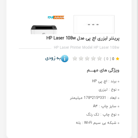
پرینتر لیزری اچ پی مدل HP Laser 108w
HP Laser Printer Model HP Laser 108w
( 0 )
0
ویژگی های مهــــم
برند :
اچ پی HP
نوع :
لیزری
ابعاد :
331*215*178 میلیمتر
سایز چاپ :
A۴
نوع چاپ :
تک رنگ
شبکه بی سیم Wi-Fi :
بله