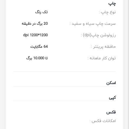
هزینه‌های برق، به محیط زیست نیز کمک می‌کند.
چاپ
در کل، پرینتر اچ پی مدل HP 108w یک انتخاب عالی برای
نوع چاپ :
تک رنگ
افرادی است که به دنبال یک پرینتر کوچک، سریع، با کیفیت و
سرعت چاپ سیاه و سفید :
20 برگ در دقیقه
مقرون به صرفه هستند. این پرینتر با ویژگی‌های خاص خود،
رزولوشن چاپ(dpi) :
1200*1200 dpi
نیازهای چاپ شما را به خوبی برآورده می‌کند.
حافظه پرینتر :
64 مگابایت
توان کار ماهانه :
تا 10.000 برگ
اسکن
کپی
فکس
امکانات فکس :