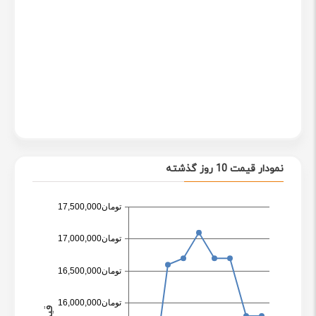
ویژگی‌های فنی پرینتر لیزری: HP 108w یک بررسی کامل
پرینتر اچ پی مدل HP 108w یک دستگاه چاپ تک‌کاره، جمع و
جور و کارآمد است که برای مصارف خانگی و اداری کوچک
طراحی شده است. این پرینتر با بهره‌گیری از فناوری‌های روز
دنیا، کیفیت چاپ بالا، سرعت مناسب و هزینه‌های عملیاتی
پایین را برای کاربران خود فراهم می‌کند. در ادامه به بررسی
دقیق‌تر ویژگی‌های فنی این پرینتر می‌پردازیم.
نمودار قیمت 10 روز گذشته
کیفیت چاپ
:
HP 108w از رزولوشن چاپ 1200×1200 dpi
پشتیبانی می‌کند که به معنای تولید متون و تصاویر با وضوح بالا
و جزئیات دقیق است. این کیفیت چاپ، این پرینتر را به
گزینه‌ای مناسب برای چاپ اسناد مهم و ارائه‌ها تبدیل می‌کند.
همچنین، فناوری بهبود کیفیت تصویر HP، کنتراست و وضوح
تصاویر را افزایش میدهد و نتایج چاپ را بهبود می‌بخشد.