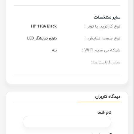
عکس پرینتر لیزری HP 108w + مشخصات فنی
سایر مشخصات
کاربردهای پرینتر اچ پی مدل HP 108w
نوع کارتریج یا تونر :
HP 110A Black
پرینتر لیزری HP 108w به عنوان یک دستگاه چاپ جمع و جور و
کارآمد، برای طیف وسیعی از مصارف خانگی و اداری کوچک
نوع صفحه نمایش :
دارای نمایشگر LED
بسیار مناسب است. با توجه به ویژگی‌های خاص خود، این
شبکه بی سیم Wi-Fi :
بله
پرینتر می‌تواند نیازهای چاپ شما را به خوبی برآورده کند.
سایر قابلیت ها :
چاپ اسناد متنی: یکی از اصلی‌ترین کاربردهای HP
108w، چاپ اسناد متنی مانند گزارش‌ها، مقالات، نامه‌ها
و صورتحساب‌ها است. کیفیت بالای چاپ و سرعت
مناسب این پرینتر، آن را به گزینه‌ای ایده‌آل برای چاپ
دیدگاه کاربران
حجم بالای اسناد تبدیل کرده است. وضوح بالای متن و
نام شما
کنتراست خوب، خوانایی اسناد چاپ شده را تضمین
می‌کند.
چاپ تصاویر ساده: اگرچه این پرینتر عمدتاً برای چاپ