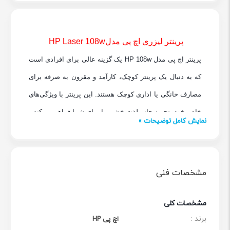
پرینتر لیزری اچ پی مدل
HP Laser 108w
پرینتر اچ پی مدل HP 108w یک گزینه عالی برای افرادی است
که به دنبال یک پرینتر کوچک، کارآمد و مقرون به صرفه برای
مصارف خانگی یا اداری کوچک هستند. این پرینتر با ویژگی‌های
خاص خود، تجربه چاپ لذت‌بخشی را برای شما فراهم می‌کند.
نمایش کامل توضیحات »
سرعت چاپ بالا: HP 108w با سرعت چاپ تا 20 صفحه در
دقیقه، یکی از پرینترهای سریع در کلاس خود محسوب
می‌شود. این سرعت به شما امکان می‌دهد تا اسناد خود را به
مشخصات فنی
سرعت چاپ کنید و زمان کمتری را صرف انتظار کنید.
کیفیت چاپ بالا: با وجود اندازه کوچک، این پرینتر کیفیت چاپ
مشخصات کلی
بسیار خوبی ارائه می‌دهد. رزولوشن چاپ 1200×1200 dpi به
برند :
اچ پی HP