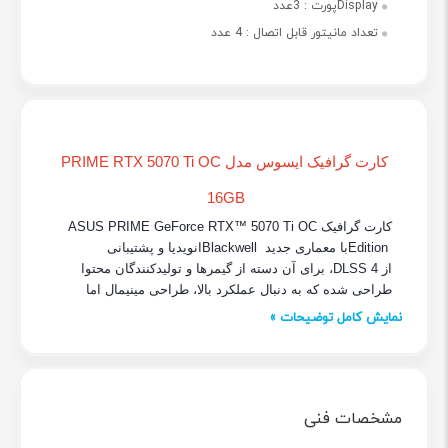
Displayپورت :
3عدد
تعداد مانیتور قابل اتصال :
4 عدد
کارت گرافیک ایسوس مدل PRIME RTX 5070 Ti OC
16GB
کارت گرافیک
ASUS PRIME GeForce RTX™ 5070 Ti OC
Edition
با معماری جدید
Blackwell
انویدیا و پشتیبانی
از
DLSS 4
، برای آن دسته از گیمرها و تولیدکنندگان محتوا
طراحی شده که به دنبال عملکرد بالا، طراحی مینیمال اما
مطمئن، و مصرف بهینه هستند. این مدل با فرکانس بالاتر در
نمایش کامل توضیحات »
حالت
OC
، خنک
کنندگی پایدار، و ابعاد مناسب، انتخابی ایده
آل
برای اسمبل سیستم
های قدرتمند اما کم
سر
و
صدا است
.
با داشتن
8960
هسته
CUDA
، فرکانس بوست
2527
مگاهرتز
در حالت
OC
، و حافظه
16
گیگابایتی
GDDR7
، این کارت
به
مشخصات فنی
راحتی از پس سنگین
ترین بازی
ها و نرم
افزارهای گرافیکی
برمی
آید
.