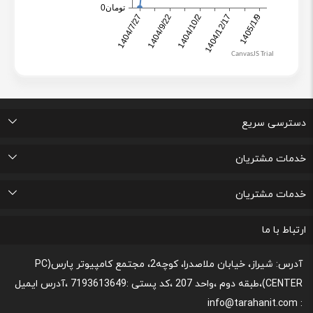
دسترسی سریع
اتاق خبر
درباره ما
تماس با ما
پرسشهای متداول
خدمات مشتریان
لیست علاقه مندی های من
پیگیری خرید و مدت زمان تحویل
پشتیبانی و ثبت شکایات مصرف کنندگان
قوانین و مقررات مربوط به رعایت حریم شخصی
خدمات مشتریان
رونداسترداد وجه
روند مرجوعي كالا و نحوه فسخ خدمات
نحوه پشتیبانی و خدمات پس از فروش
قوانین و مقررات،نحوه ی پرداخت و شیوه ی ارسال
ارتباط با ما
آدرس: شیراز، خیابان ملاصدرا، کوچه2، مجتمع کامپیوتر پارس(PC
CENTER)،طبقه دوم ،واحد 207 ،کد پستی :7193613649 ،آدرس ایمیل
: info@tarahanit.com