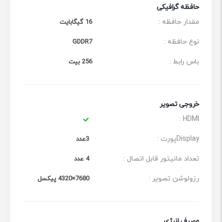
حافظه گرافیکی
مقدار حافظه :
16 گیگابایت
نوع حافظه :
GDDR7
باس رابط :
256 بیت
خروجی تصویر
HDMI :
Displayپورت :
3عدد
تعداد مانیتور قابل اتصال :
4 عدد
رزولوشن تصویر :
7680×4320 پیکسل
مصرف انرژی