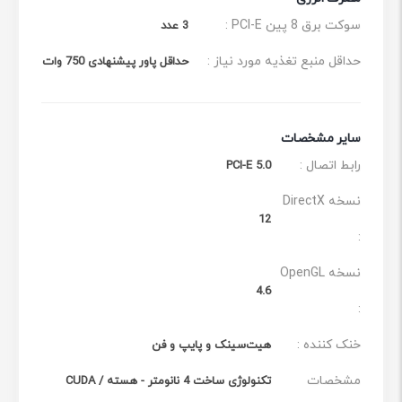
سوکت برق 8 پین PCI-E :
3 عدد
حداقل منبع تغذیه مورد نیاز :
حداقل پاور پیشنهادی 750 وات
سایر مشخصات
رابط اتصال :
PCI-E 5.0
نسخه DirectX
12
:
نسخه OpenGL
4.6
:
خنک‌ کننده :
هیت‌سینک و پایپ و فن
مشخصات
تکنولوژی ساخت 4 نانومتر - هسته CUDA /