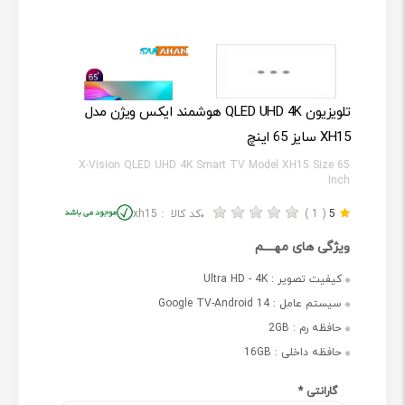
تلویزیون QLED UHD 4K هوشمند ایکس ویژن مدل
XH15 سایز 65 اینچ
X-Vision QLED UHD 4K Smart TV Model XH15 Size 65
Inch
5
( 1 )
کد کالا :
xh15
ویژگی های مهــــم
کیفیت تصویر :
Ultra HD - 4K
سیستم عامل :
Google TV-Android 14
حافظه رم :
2GB
حافظه داخلی :
16GB
گارانتی
*