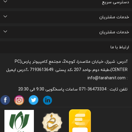
دسترسی سریع
اتاق خبر
درباره ما
تماس با ما
پرسشهای متداول
خدمات مشتریان
لیست علاقه مندی های من
پیگیری خرید و مدت زمان تحویل
پشتیبانی و ثبت شکایات مصرف کنندگان
قوانین و مقررات مربوط به رعایت حریم شخصی
خدمات مشتریان
رونداسترداد وجه
روند مرجوعي كالا و نحوه فسخ خدمات
نحوه پشتیبانی و خدمات پس از فروش
قوانین و مقررات،نحوه ی پرداخت و شیوه ی ارسال
ارتباط با ما
آدرس: شیراز، خیابان ملاصدرا، کوچه2، مجتمع کامپیوتر پارس(PC
CENTER)،طبقه دوم ،واحد 207 ،کد پستی :7193613649 ،آدرس ایمیل
: info@tarahanit.com
تلفن ثابت :
36473334-071 ساعات پاسخگویی 9:30 الی 20:30