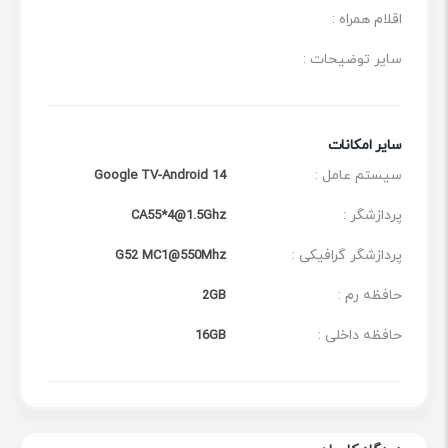
صدای سه‌بعدی سینمایی برای کاربران فراهم می‌کند. این
اقلام همراه :
صدای سه بعدی که از همه جهات به گوش می‌رسد، از جمله
سایر توضیحات :
بالا و پایین، احساسی واقعی حضور در میان صحنه‌ها را ایجاد
می‌کند.
این فناوری، صدای سه بعدی سینمایی برای کاربران فراهم
سایر امکانات
سیستم عامل :
Google TV-Android 14
می‌کند به طوری که محیط خانه مانند فضای سینما می‌شود.
اتصالات و درگاه‌ها
پردازشگر :
CA55*4@1.5Ghz
تلویزیون هوشمند ایکس ویژن مدل XH15 در سایز 65 اینچ
پردازشگر گرافیکی :
G52 MC1@550Mhz
دارای دو درگاه USB.02 و 4 درگاه HDMI است. در این مدل از
حافظه رم :
2GB
تلویزیون‌های ایکس ویژن XH15 در سایز 65 اینچ اتصال
حافظه داخلی :
16GB
ساندبار و اسپیکر موبایل از طریق Bluetooth نیز امکان‌پذیر
کرده است.