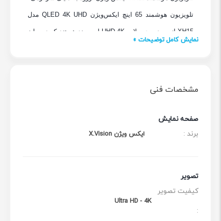
تلویزیون هوشمند 65 اینچ ایکس‌ویژن QLED 4K UHD مدل
XH15 از سری محصولات UHD 4K این برند هستند که در سایز
نمایش کامل توضیحات »
65 اینچ عرضه می‌شوند و از تکنولوژی +HDR10 پشتیبانی
می‌کند. این تلویزیون با فناوری QLED، بیش از یک میلیارد رنگ
با دقت فوق‌العاده نمایش داده می‌شود. دارا بودن به پلتفرم
مشخصات فنی
GOOGLE TV، دسترسی به ویدیوها و سرگرمی‌های متنوع را
برای کاربران فراهم می‌کند. از دیگر ویژگی این تلویزیون‌ها
صفحه نمایش
می‌توان به سیستم عامل اندروید 14 اشاره کرد که نسبت به
برند :
ایکس ویژن X.Vision
اندرویدهای پایین‌تر امکانات و سرگرمی‌های زیادی را در اختیار
کاربران قرار می‌دهد.
تصویر
همچنین دارای فناوری DOLBY ATMOS ، تکنولوژی IPS با
کیفیت تصویر
زاویه دید وسیع، قابلیت WIFI Screen mirror امکان پخش
Ultra HD - 4K
:
تصاویر گوشی موبایل در صفحه بزرگ تلویزیون فراهم است.