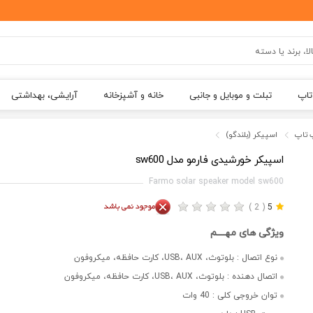
تاپ
تبلت و موبایل و جانبی
خانه و آشپزخانه
آرایشی، بهداشتی
 تاپ
اسپیکر (بلندگو)
اسپیکر خورشیدی فارمو مدل sw600
Farmo solar speaker model sw600
( 2 )
5
ویژگی های مهــــم
نوع اتصال :
بلوتوث، USB، AUX، کارت حافظه، میکروفون
اتصال دهنده :
بلوتوث، USB، AUX، کارت حافظه، میکروفون
توان خروجی کلی :
40 وات