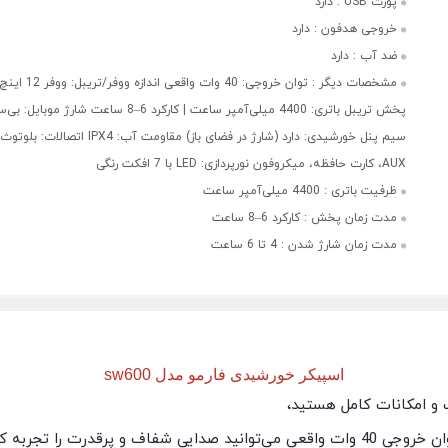
پورت USB :
دارد
خروجی هدفون :
دارد
ضد آب :
دارد
مشخصات دیگر :
توان خروجی: 40 وات واقع
پخش تریبل باتری: 4400 میلی‌آمپر ساعت | کارکرد 6–8 ساعت شارژ م
AUX، کارت حافظه، میکروفون نورپردازی: LED با 7 افکت رنگی
ظرفیت باتری :
4400 میلی‌آمپر ساعت
مدت زمان پخش :
کارکرد 6–8 ساعت
مدت زمان شارژ شدن :
4 تا 6 ساعت
اسپیکر خورشیدی فارمو مدل sw600
 و امکانات کامل هستید،
توانید صدایی شفاف و پرقدرت را تجربه ک