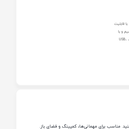
ی اندازه ووفر/تریبل: ووفر 12 اینچ با قابلیت
وبایل: بی‌سیم و با
سیم پنل خورشیدی: دارد (شارژ در فضای باز) مقاومت آب: IPX4 اتصالات: بلوتوث، USB،
نید. مناسب برای مهمانی
ها، کمپینگ و فضای باز
.