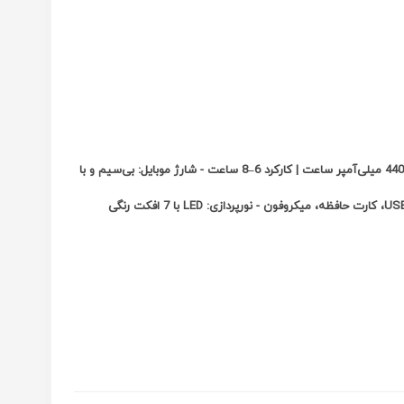
توان خروجی: 40 وات واقعی - اندازه ووفر/تریبل: ووفر 12 اینچ با قابلیت پخش تریبل - باتری: 4400 میلی‌آمپر ساعت | کارکرد 6–8 ساعت - شارژ موبایل: بی‌سیم و با