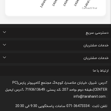
دسترسی سریع
اتاق خبر
درباره ما
تماس با ما
پرسشهای متداول
خدمات مشتریان
لیست علاقه مندی های من
پیگیری خرید و مدت زمان تحویل
پشتیبانی و ثبت شکایات مصرف کنندگان
قوانین و مقررات مربوط به رعایت حریم شخصی
خدمات مشتریان
رونداسترداد وجه
روند مرجوعي كالا و نحوه فسخ خدمات
نحوه پشتیبانی و خدمات پس از فروش
قوانین و مقررات،نحوه ی پرداخت و شیوه ی ارسال
ارتباط با ما
آدرس: شیراز، خیابان ملاصدرا، کوچه2، مجتمع کامپیوتر پارس(PC
CENTER)،طبقه دوم ،واحد 207 ،کد پستی :7193613649 ،آدرس ایمیل
: info@tarahanit.com
تلفن ثابت :
36473334-071 ساعات پاسخگویی 9:30 الی 20:30