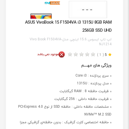
ASUS VivoBook 15 F1504VA i3 1315U 8GB RAM
256GB SSD UHD
لپ تاپ ایسوس 15.6 اینچی مدلVivo Book F1504VA-
NJ1214
( 1 )
5
ویژگی های مهــــم
سری پردازنده :
Core i3
مدل پردازنده :
1315U
ظرفیت حافظه RAM :
8 گیگابایت
ظرفیت حافظه داخلی :
256 گیگابایت
مشخصات حافظه داخلی :
حافظه SSD از نوع PCI-Express 4.0
NVMe™ M.2 SSD
حافظه اختصاصی کارت گرافیک :
بدون حافظه‌ی گرافیکی مجزا