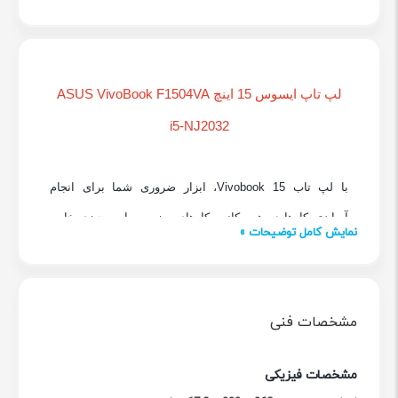
لپ تاپ ایسوس 15 اینچ ASUS VivoBook F1504VA
i5-NJ2032
با لپ تاب Vivobook 15، ابزار ضروری شما برای انجام
آسان‌تر کارها در هر مکانی، کارهای روزمره را به چیزی خاص
نمایش کامل توضیحات »
تبدیل کنید. این لپ‌تاپ با لولای 180 درجه و محافظ فیزیکی
وب‌کم، کاملاً کاربرپسند نیز هست. محافظ ضدمیکروبی ASUS
Antimicrobial Guard Plus از سطوحی که مرتباً لمس
مشخصات فنی
می‌شوند در برابر باکتری‌های مضر محافظت می‌کند و سلامت
شما را تضمین می‌کند. با Vivobook 15، تمام روزهای خود را
مشخصات فیزیکی