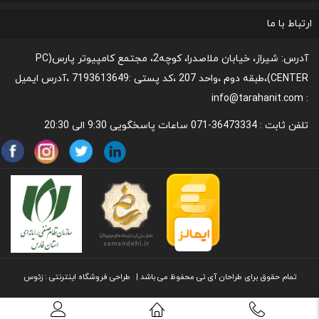
رونداسترداد وجه
روند مرجوعي كالا و نحوه فسخ خدمات
نحوه پشتیبانی و خدمات پس از فروش
قوانین و مقررات،نحوه ی پرداخت و شیوه ی ارسال
ارتباط با ما
آدرس: شیراز، خیابان ملاصدرا، کوچه2، مجتمع کامپیوتر پارس(PC
CENTER)،طبقه دوم ،واحد 207 ،کد پستی :7193613649 ،آدرس ایمیل
: info@tarahanit.com
تلفن ثابت :
36473334-071 ساعات پاسخگویی 9:30 الی 20:30
تمام حقوق برای طراحان آی تی محفوظ می باشد |
طراحی
فروشگاه اینترنتی
: زئوس