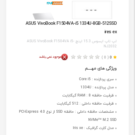
ASUS VivoBook F1504VA-i5 1334U-8GB-512SSD
ires ex
لپ تاپ ایسوس 15.3 اینچ ASUS VivoBook F1504VA i5-
NJ2032
( 0 )
0
ویژگی های مهــــم
سری پردازنده :
Core i5
مدل پردازنده :
1334U
ظرفیت حافظه RAM :
8 گیگابایت
ظرفیت حافظه داخلی :
512 گیگابایت
مشخصات حافظه داخلی :
حافظه SSD از نوع PCI-Express 4.0
NVMe™ M.2 SSD
مدل کارت گرافیک :
Iris xe