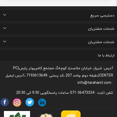
دسترسی سریع
اتاق خبر
درباره ما
تماس با ما
پرسشهای متداول
خدمات مشتریان
لیست علاقه مندی های من
پیگیری خرید و مدت زمان تحویل
پشتیبانی و ثبت شکایات مصرف کنندگان
قوانین و مقررات مربوط به رعایت حریم شخصی
خدمات مشتریان
رونداسترداد وجه
روند مرجوعي كالا و نحوه فسخ خدمات
نحوه پشتیبانی و خدمات پس از فروش
قوانین و مقررات،نحوه ی پرداخت و شیوه ی ارسال
ارتباط با ما
آدرس: شیراز، خیابان ملاصدرا، کوچه2، مجتمع کامپیوتر پارس(PC
CENTER)،طبقه دوم ،واحد 207 ،کد پستی :7193613649 ،آدرس ایمیل
: info@tarahanit.com
تلفن ثابت :
36473334-071 ساعات پاسخگویی 9:30 الی 20:30