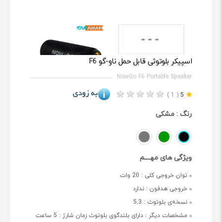
اسپیکر بلوتوثی قابل حمل ناو-گو F6
NowGo F6 Portable Speaker
( 1 )
5
رنگ :
مشکی
ویژگی های مهــــم
توان خروجی کلی :
20 وات
خروجی هدفون :
ندارد
نسخه‌ی بلوتوث :
5.3
مشخصات دیگر :
دارای بلندگوی بلوتوث زمان شارژ : 5 ساعت