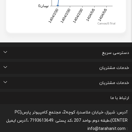
دسترسی سریع
اتاق خبر
درباره ما
تماس با ما
پرسشهای متداول
خدمات مشتریان
لیست علاقه مندی های من
پیگیری خرید و مدت زمان تحویل
پشتیبانی و ثبت شکایات مصرف کنندگان
قوانین و مقررات مربوط به رعایت حریم شخصی
خدمات مشتریان
رونداسترداد وجه
روند مرجوعي كالا و نحوه فسخ خدمات
نحوه پشتیبانی و خدمات پس از فروش
قوانین و مقررات،نحوه ی پرداخت و شیوه ی ارسال
ارتباط با ما
آدرس: شیراز، خیابان ملاصدرا، کوچه2، مجتمع کامپیوتر پارس(PC
CENTER)،طبقه دوم ،واحد 207 ،کد پستی :7193613649 ،آدرس ایمیل
: info@tarahanit.com