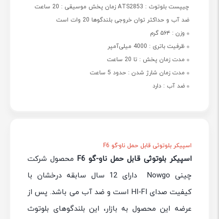
چیپست بلوتوث : ATS2853 زمان پخش موسیقی : 20 ساعت
ضد آب و حداکثر توان خروجی بلندگوها 20 وات است
وزن :
۵۶۴ گرم
ظرفیت باتری :
4000 میلی‌آمپر
مدت زمان پخش :
تا 20 ساعت
مدت زمان شارژ شدن :
حدود 5 ساعت
ضد آب :
دارد
اسپیکر بلوتوثی قابل حمل ناو-گو F6
اسپیکر بلوتوثی قابل حمل ناو-گو F6
محصول شرکت
چینی Nowgo دارای 12 سال سابقه درخشان با
کیفیت صدای HI-FI است و ضد آب می باشد. پس از
عرضه این محصول به بازار، این بلندگوهای بلوتوث