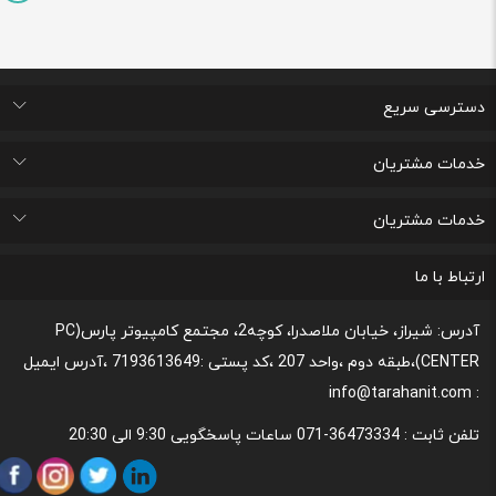
دسترسی سریع
اتاق خبر
درباره ما
تماس با ما
پرسشهای متداول
خدمات مشتریان
لیست علاقه مندی های من
پیگیری خرید و مدت زمان تحویل
پشتیبانی و ثبت شکایات مصرف کنندگان
قوانین و مقررات مربوط به رعایت حریم شخصی
خدمات مشتریان
رونداسترداد وجه
روند مرجوعي كالا و نحوه فسخ خدمات
نحوه پشتیبانی و خدمات پس از فروش
قوانین و مقررات،نحوه ی پرداخت و شیوه ی ارسال
ارتباط با ما
آدرس: شیراز، خیابان ملاصدرا، کوچه2، مجتمع کامپیوتر پارس(PC
CENTER)،طبقه دوم ،واحد 207 ،کد پستی :7193613649 ،آدرس ایمیل
: info@tarahanit.com
تلفن ثابت :
36473334-071 ساعات پاسخگویی 9:30 الی 20:30