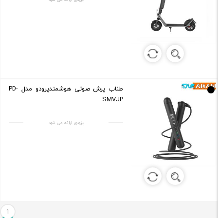
طناب پرش صوتی هوشمندپرودو مدل PD-
SMVJP
بزودی ارائه می شود
1