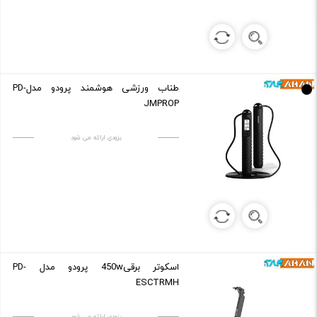
طناب ورزشی هوشمند پرودو مدلPD-
JMPROP
بزودی ارائه می شود
اسکوتر برقی450w پرودو مدل PD-
ESCTRMH
بزودی ارائه می شود