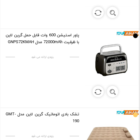
پاور استیشن 600 وات قابل حمل گرین لاین
با ظرفیت 72000mAh مدل GNPS72KMAH
بزودی ارائه می شود
تشک بادی اتوماتیک گرین لاین مدل GMT-
190
بزودی ارائه می شود