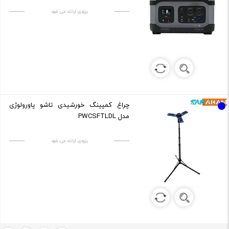
بزودی ارائه می شود
چراغ کمپینگ خورشیدی تاشو پاورولوژی
مدل PWCSFTLDL
بزودی ارائه می شود