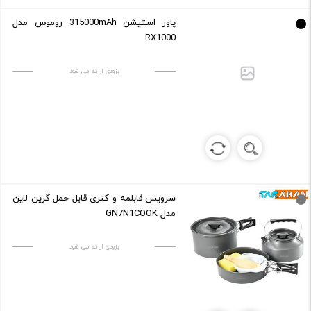
پاور استیشن 315000mAh روموس مدل
RX1000
بزودی ارائه می شود
سرویس قابلمه و کتری قابل حمل گرین لاین
مدل GN7N1COOK
بزودی ارائه می شود