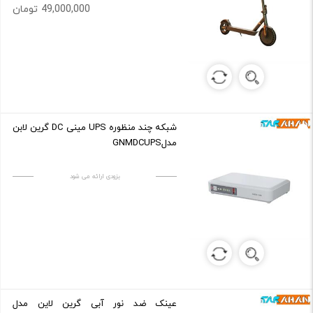
49,000,000 تومان
شبکه چند منظوره UPS مینی DC گرین لابن
مدلGNMDCUPS
بزودی ارائه می شود
عینک ضد نور آبی گرین لاین مدل