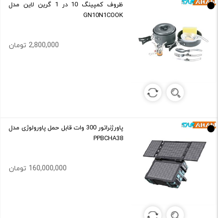
ظروف کمپینگ 10 در 1 گرین لاین مدل
GN10N1COOK
2,800,000 تومان
پاورژنراتور 300 وات قابل حمل پاورولوژی مدل
PPBCHA38
160,000,000 تومان