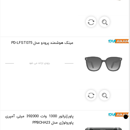
عینک هوشمند پرودو مدل PD-LFST075
بزودی ارائه می شود
پاورژنراتور 1300 وات 392000 میلی آمپری
پاورولوژی مدل PPBCHA23