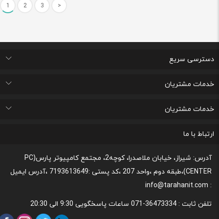
1
2
3
>
دسترسی سریع
اتاق خبر
درباره ما
تماس با ما
پرسشهای متداول
خدمات مشتریان
لیست علاقه مندی های من
پیگیری خرید و مدت زمان تحویل
پشتیبانی و ثبت شکایات مصرف کنندگان
قوانین و مقررات مربوط به رعایت حریم شخصی
خدمات مشتریان
رونداسترداد وجه
روند مرجوعي كالا و نحوه فسخ خدمات
نحوه پشتیبانی و خدمات پس از فروش
قوانین و مقررات،نحوه ی پرداخت و شیوه ی ارسال
ارتباط با ما
آدرس: شیراز، خیابان ملاصدرا، کوچه2، مجتمع کامپیوتر پارس(PC
CENTER)،طبقه دوم ،واحد 207 ،کد پستی :7193613649 ،آدرس ایمیل
: info@tarahanit.com
تلفن ثابت :
36473334-071 ساعات پاسخگویی 9:30 الی 20:30