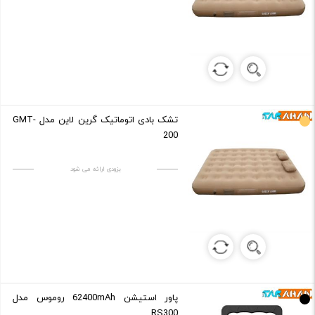
تشک بادی اتوماتیک گرین لاین مدل GMT-
200
بزودی ارائه می شود
پاور استیشن 62400mAh روموس مدل
RS300