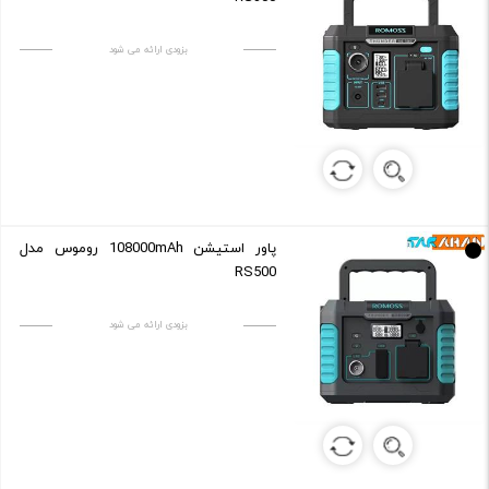
بزودی ارائه می شود
پاور استیشن 108000mAh روموس مدل
RS500
بزودی ارائه می شود