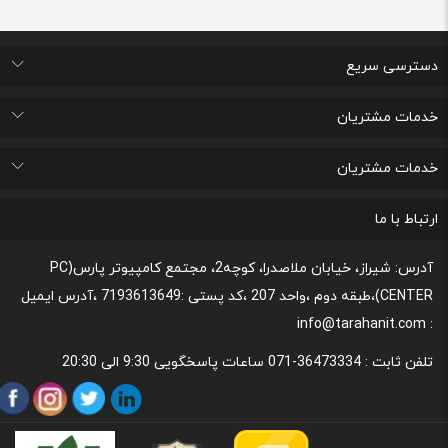
دسترسی سریع
اتاق خبر
درباره ما
تماس با ما
پرسشهای متداول
خدمات مشتریان
لیست علاقه مندی های من
پیگیری خرید و مدت زمان تحویل
پشتیبانی و ثبت شکایات مصرف کنندگان
قوانین و مقررات مربوط به رعایت حریم شخصی
خدمات مشتریان
رونداسترداد وجه
روند مرجوعي كالا و نحوه فسخ خدمات
نحوه پشتیبانی و خدمات پس از فروش
قوانین و مقررات،نحوه ی پرداخت و شیوه ی ارسال
ارتباط با ما
آدرس: شیراز، خیابان ملاصدرا، کوچه2، مجتمع کامپیوتر پارس(PC
CENTER)،طبقه دوم ،واحد 207 ،کد پستی :7193613649 ،آدرس ایمیل
: info@tarahanit.com
تلفن ثابت :
36473334-071 ساعات پاسخگویی 9:30 الی 20:30