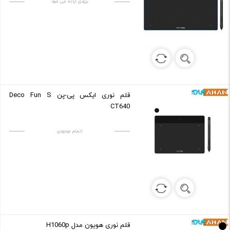
بزودی ارائه می شود
قلم نوری ایکس پی-پن Deco Fun S
CT640
اتمام موجودی
قلم نوری هویون مدل H1060p