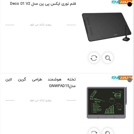
قلم نوری ایکس پی پن مدل Deco 01 V2
بزودی ارائه می شود
تخته هوشمند طراحی گرین لاین
مدلGNWPAD15
بزودی ارائه می شود