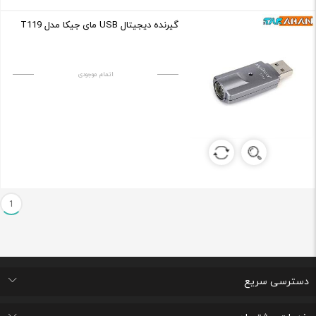
گیرنده دیجیتال USB مای جیکا مدل T119
اتمام موجودی
1
دسترسی سریع
اتاق خبر
درباره ما
تماس با ما
پرسشهای متداول