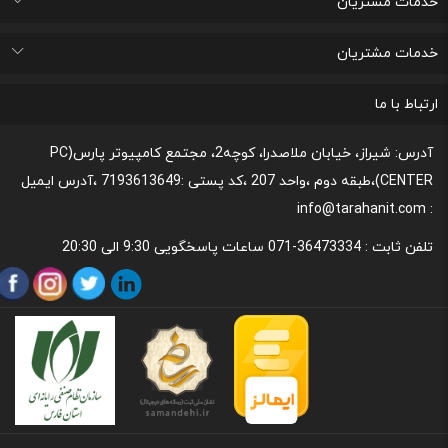
خدمات مشتریان
لیست علاقه مندی های من
پیگیری خرید و مدت زمان تحویل
پشتیبانی و ثبت شکایات مصرف کنندگان
قوانین و مقررات مربوط به رعایت حریم شخصی
خدمات مشتریان
رونداسترداد وجه
روند مرجوعي كالا و نحوه فسخ خدمات
نحوه پشتیبانی و خدمات پس از فروش
قوانین و مقررات،نحوه ی پرداخت و شیوه ی ارسال
ارتباط با ما
آدرس: شیراز، خیابان ملاصدرا، کوچه2، مجتمع کامپیوتر پارس(PC
CENTER)،طبقه دوم ،واحد 207 ،کد پستی :7193613649 ،آدرس ایمیل
: info@tarahanit.com
تلفن ثابت :
36473334-071 ساعات پاسخگویی 9:30 الی 20:30