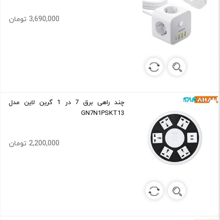
3,690,000 تومان
چند راهی برق 7 در 1 گرین لاین مدل
GN7N1PSKT13
2,200,000 تومان