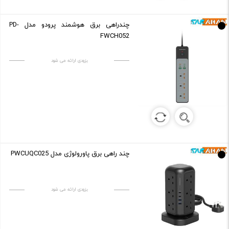
چندراهی برق هوشمند پرودو مدل PD-
FWCH052
بزودی ارائه می شود
چند راهی برق پاورولوژی مدل PWCUQC025
بزودی ارائه می شود