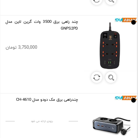
چند راهی برق 3500 وات گرین لاین مدل
GNPS2PD
3,750,000 تومان
چندراهی برق مک دودو مدل CH-4610
بزودی ارائه می شود