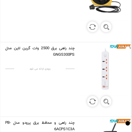
چند راهی برق 2500 وات گرین لاین مدل
GNGS300PS
بزودی ارائه می شود
چند راهی و محافظ برق پرودو مدل PB-
6ACPS1C3A