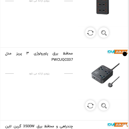
بزودی ارائه می شود
محافظ برق پاورولوژی ۳ پریز مدل
PWCUQC037
بزودی ارائه می شود
چندراهی و محافظ برق 3500W گرین لاین