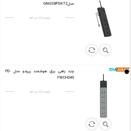
مدلGNGS8PSKT2
بزودی ارائه می شود
چند راهی برق هوشمند پرودو مدل PD-
FWCH045
بزودی ارائه می شود