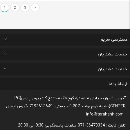
1
2
3
>
دسترسی سریع
اتاق خبر
درباره ما
تماس با ما
پرسشهای متداول
خدمات مشتریان
لیست علاقه مندی های من
پیگیری خرید و مدت زمان تحویل
پشتیبانی و ثبت شکایات مصرف کنندگان
قوانین و مقررات مربوط به رعایت حریم شخصی
خدمات مشتریان
رونداسترداد وجه
روند مرجوعي كالا و نحوه فسخ خدمات
نحوه پشتیبانی و خدمات پس از فروش
قوانین و مقررات،نحوه ی پرداخت و شیوه ی ارسال
ارتباط با ما
آدرس: شیراز، خیابان ملاصدرا، کوچه2، مجتمع کامپیوتر پارس(PC
CENTER)،طبقه دوم ،واحد 207 ،کد پستی :7193613649 ،آدرس ایمیل
: info@tarahanit.com
تلفن ثابت :
36473334-071 ساعات پاسخگویی 9:30 الی 20:30