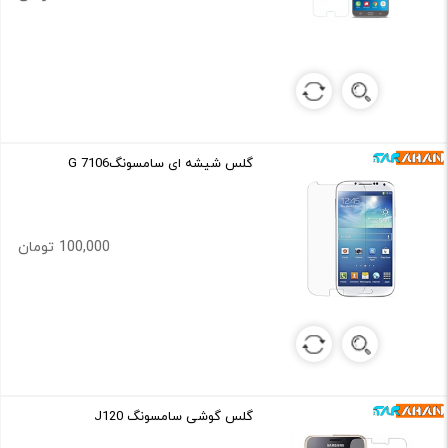
گلس شیشه ای سامسونگG 7106
100,000 تومان
گلس گوشی سامسونگ J120