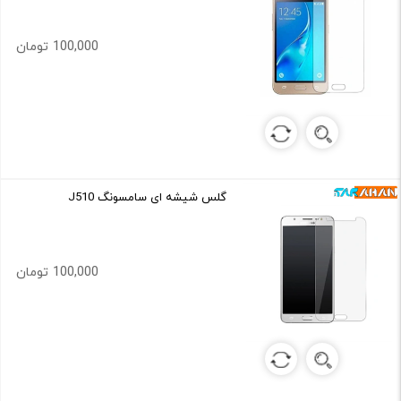
100,000 تومان
گلس شیشه ای سامسونگ J510
100,000 تومان