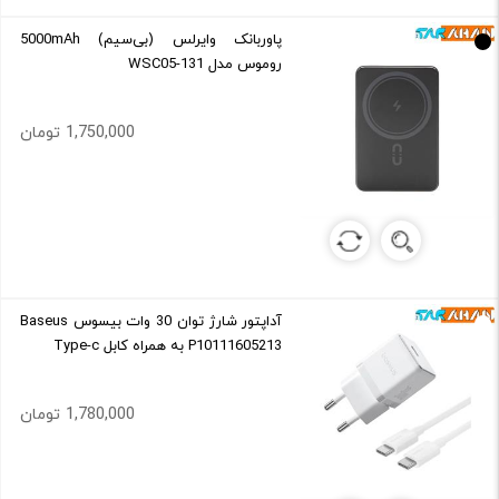
پاوربانک وایرلس (بی‌سیم) 5000mAh
روموس مدل WSC05-131
1,750,000 تومان
آداپتور شارژ توان 30 وات بیسوس Baseus
P10111605213 به همراه کابل Type-c
1,780,000 تومان