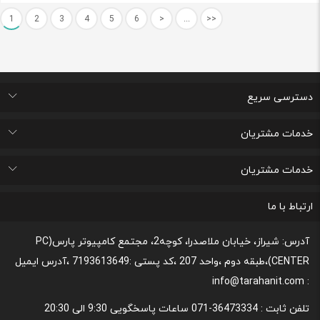
1
2
3
4
5
6
>
...
>>
دسترسی سریع
اتاق خبر
درباره ما
تماس با ما
پرسشهای متداول
خدمات مشتریان
لیست علاقه مندی های من
پیگیری خرید و مدت زمان تحویل
پشتیبانی و ثبت شکایات مصرف کنندگان
قوانین و مقررات مربوط به رعایت حریم شخصی
خدمات مشتریان
رونداسترداد وجه
روند مرجوعي كالا و نحوه فسخ خدمات
نحوه پشتیبانی و خدمات پس از فروش
قوانین و مقررات،نحوه ی پرداخت و شیوه ی ارسال
ارتباط با ما
آدرس: شیراز، خیابان ملاصدرا، کوچه2، مجتمع کامپیوتر پارس(PC
CENTER)،طبقه دوم ،واحد 207 ،کد پستی :7193613649 ،آدرس ایمیل
: info@tarahanit.com
تلفن ثابت :
36473334-071 ساعات پاسخگویی 9:30 الی 20:30