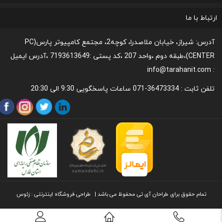
رونداسترداد وجه
روند مرجوعي كالا و نحوه فسخ خدمات
نحوه پشتیبانی و خدمات پس از فروش
قوانین و مقررات،نحوه ی پرداخت و شیوه ی ارسال
ارتباط با ما
آدرس: شیراز، خیابان ملاصدرا، کوچه2، مجتمع کامپیوتر پارس(PC
CENTER)،طبقه دوم ،واحد 207 ،کد پستی :7193613649 ،آدرس ایمیل
: info@tarahanit.com
تلفن ثابت :
36473334-071 ساعات پاسخگویی 9:30 الی 20:30
تمام حقوق برای طراحان آی تی محفوظ می باشد |
طراحی
فروشگاه اینترنتی
: زئوس