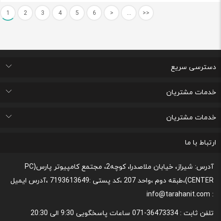
1
2
3
4
5
6
>
...
>>
دسترسی سریع
اتاق خبر
درباره ما
تماس با ما
پرسشهای متداول
خدمات مشتریان
لیست علاقه مندی های من
پیگیری خرید و مدت زمان تحویل
پشتیبانی و ثبت شکایات مصرف کنندگان
قوانین و مقررات مربوط به رعایت حریم شخصی
خدمات مشتریان
رونداسترداد وجه
روند مرجوعي كالا و نحوه فسخ خدمات
نحوه پشتیبانی و خدمات پس از فروش
قوانین و مقررات،نحوه ی پرداخت و شیوه ی ارسال
ارتباط با ما
آدرس: شیراز، خیابان ملاصدرا، کوچه2، مجتمع کامپیوتر پارس(PC
CENTER)،طبقه دوم ،واحد 207 ،کد پستی :7193613649 ،آدرس ایمیل
: info@tarahanit.com
تلفن ثابت :
36473334-071 ساعات پاسخگویی 9:30 الی 20:30