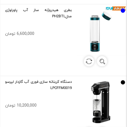
بطری هیدروژنه ساز آب پاورلوژی
مدلPH2BTL
6,600,000 تومان
دستگاه کربناته سازی فوری آب گازدار لپرسو
LPCFFM0019
10,200,000 تومان