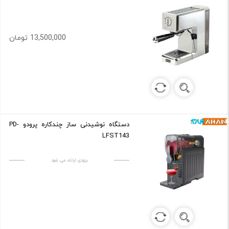
13,500,000 تومان
دستگاه نوشیدنی ساز چندکاره پرودو PD-
LFST143
بزودی ارائه می شود