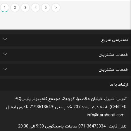
1
2
3
4
5
>
دسترسی سریع
اتاق خبر
درباره ما
تماس با ما
پرسشهای متداول
خدمات مشتریان
لیست علاقه مندی های من
پیگیری خرید و مدت زمان تحویل
پشتیبانی و ثبت شکایات مصرف کنندگان
قوانین و مقررات مربوط به رعایت حریم شخصی
خدمات مشتریان
رونداسترداد وجه
روند مرجوعي كالا و نحوه فسخ خدمات
نحوه پشتیبانی و خدمات پس از فروش
قوانین و مقررات،نحوه ی پرداخت و شیوه ی ارسال
ارتباط با ما
آدرس: شیراز، خیابان ملاصدرا، کوچه2، مجتمع کامپیوتر پارس(PC
CENTER)،طبقه دوم ،واحد 207 ،کد پستی :7193613649 ،آدرس ایمیل
: info@tarahanit.com
تلفن ثابت :
36473334-071 ساعات پاسخگویی 9:30 الی 20:30