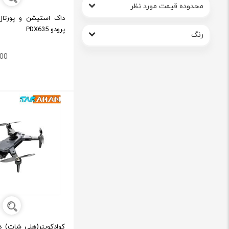
محدوده قیمت مورد نظر
داک استیشن و پورتال
پرودو PDX635
رنگ
,000
کوادکوپتر(هلی شات) دو