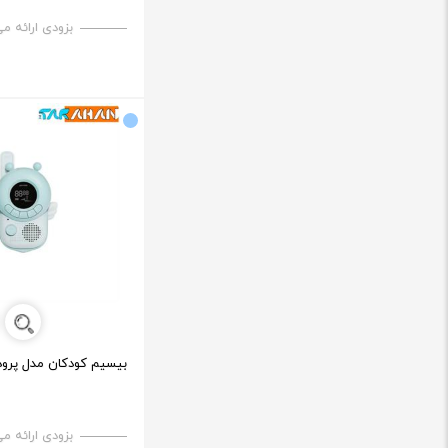
بزودی ارائه م
بیسیم کودکان مدل پرودو WKTKV2
بزودی ارائه م