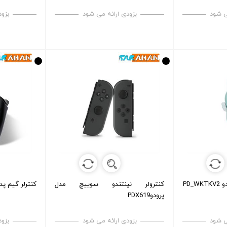
ی شود
بزودی ارائه می شود
بزود
PD_
کنترولر نینتندو سوییچ مدل
کنترلر گیم پد پرودو 
پرودوPDX619
ی شود
بزودی ارائه می شود
بزود