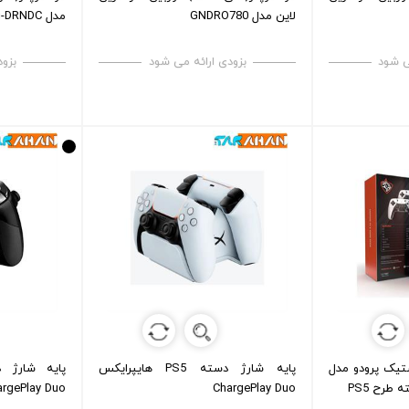
لاین مدل GNDRO780
مدل PD-DRNDC
ی شود
بزودی ارائه می شود
بزود
تیک پرودو مدل
پایه شارژ دسته PS5 هایپرایکس
argePlay Duo
ChargePlay Duo