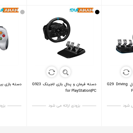
فرمان بازی لاجیتک مدل G29 Driving
دسته فرمان و پدال بازی لاجیتک G923
دسته بازی بیسی
for PlayStation|PC
ی شود
بزودی ارائه می شود
بزود