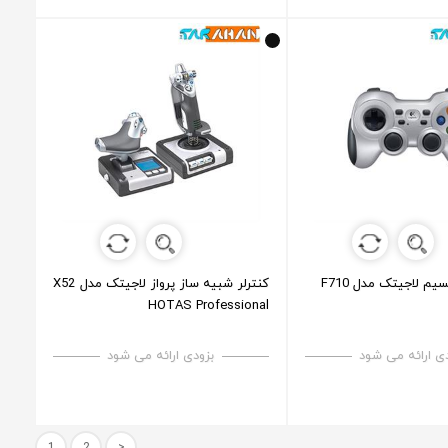
م لاجیتک مدل F710
کنترلر شبیه ساز پرواز لاجیتک مدل X52
HOTAS Professional
ی ارائه می شود
بزودی ارائه می شود