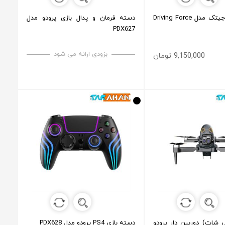
دسته دنده لاجیتک مدل Driving Force
دسته فرمان و پدال بازی پرودو مدل
PDX627
بزودی ارائه می شود
9,150,000 تومان
ی شات) دوربین دار پرودو
دسته بازی PS4 پرودو مدل PDX628