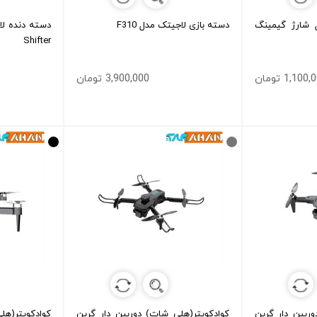
 شارژ گیمینگ
دسته بازی لاجیتک مدل F310
Shifter
1,100 تومان
3,900,000 تومان
ربین دار گرین
کوادکوپتر(هلی شات) دوربین دار گرین
کوادکوپتر(هل