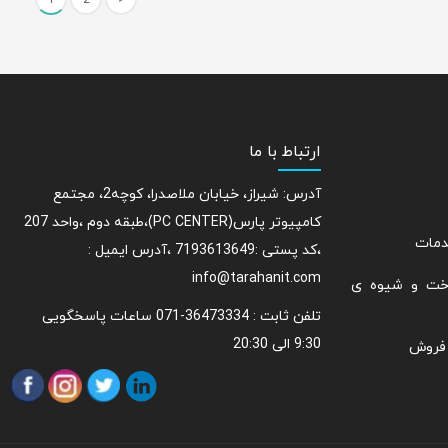
1
2
>
ارتباط با ما
آدرس: شیراز، خیابان ملاصدرا، کوچه2، مجتمع
کامپیوتر پارس(PC CENTER)،طبقه دوم ،واحد 207
دمات
،کد پستی :7193613649 ،آدرس ایمیل :
info@tarahanit.com
اخت و شیوه ی
تلفن ثابت :
36473334-071 ساعات پاسخگویی
9:30 الی 20:30
 فروش