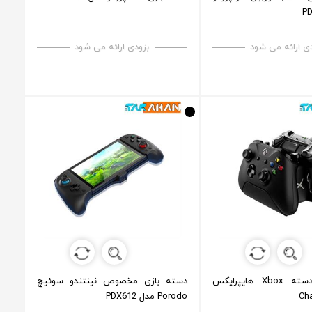
ی ارائه می شود
بزودی ارائه می شود
پایه شارژ دسته Xbox هایپرایکس
دسته بازی مخصوص نینتندو سوئیچ
Ch
Porodo مدل PDX612