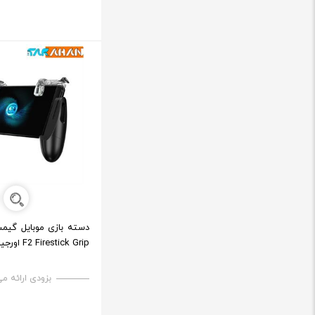
F2 Firestick Grip اورجینال
بزودی ارائه م