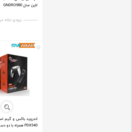
لاین مدل GNDRO980
بزودی ارائه م
اندروید باکس و گیم اس
PDX540 همراه با دو دسته طرح PS5