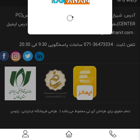
ارتباط با ما
آدرس: شیراز، خیابان ملاصدرا، کوچه2، مجتمع کامپیوتر پارس(PC
CENTER)،طبقه دوم ،واحد 207 ،کد پستی :7193613649 ،آدرس ایمیل
: info@tarahanit.com
تلفن ثابت :
36473334-071 ساعات پاسخگویی 9:30 الی 20:30
تمام حقوق برای طراحان آی تی محفوظ می باشد |
طراحی
فروشگاه اینترنتی
: زئوس