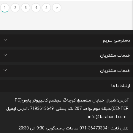
1
2
3
4
5
>
دسترسی سریع
اتاق خبر
درباره ما
تماس با ما
پرسشهای متداول
خدمات مشتریان
لیست علاقه مندی های من
پیگیری خرید و مدت زمان تحویل
پشتیبانی و ثبت شکایات مصرف کنندگان
قوانین و مقررات مربوط به رعایت حریم شخصی
خدمات مشتریان
رونداسترداد وجه
روند مرجوعي كالا و نحوه فسخ خدمات
نحوه پشتیبانی و خدمات پس از فروش
قوانین و مقررات،نحوه ی پرداخت و شیوه ی ارسال
ارتباط با ما
آدرس: شیراز، خیابان ملاصدرا، کوچه2، مجتمع کامپیوتر پارس(PC
CENTER)،طبقه دوم ،واحد 207 ،کد پستی :7193613649 ،آدرس ایمیل
: info@tarahanit.com
تلفن ثابت :
36473334-071 ساعات پاسخگویی 9:30 الی 20:30