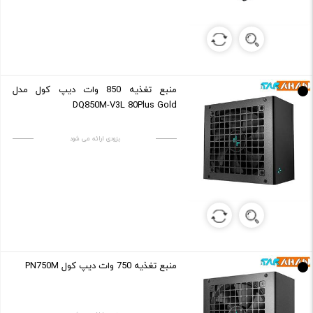
منبع تغذیه 850 وات دیپ کول مدل
DQ850M-V3L 80Plus Gold
بزودی ارائه می شود
منبع تغذیه 750 وات دیپ کول PN750M