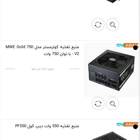
منبع تغذیه کولرمستر مدل MWE Gold 750
- V2 با توان 750 وات
بزودی ارائه می شود
منبع تغذیه 550 وات دیپ کول PF550