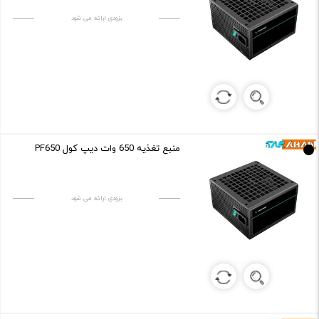
بزودی ارائه می شود
منبع تغذیه 650 وات دیپ کول PF650
بزودی ارائه می شود