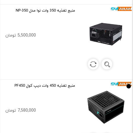
منبع تغذیه 350 وات نوا مدل NP-350
5,500,000 تومان
منبع تغذیه 450 وات دیپ کول PF450
7,580,000 تومان