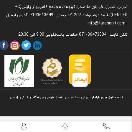
آدرس: شیراز، خیابان ملاصدرا، کوچه2، مجتمع کامپیوتر پارس(PC
CENTER)،طبقه دوم ،واحد 207 ،کد پستی :7193613649 ،آدرس ایمیل
: info@tarahanit.com
تلفن ثابت :
36473334-071 ساعات پاسخگویی 9:30 الی 20:30
تمام حقوق برای طراحان آی تی محفوظ می باشد |
طراحی
فروشگاه اینترنتی
: زئوس