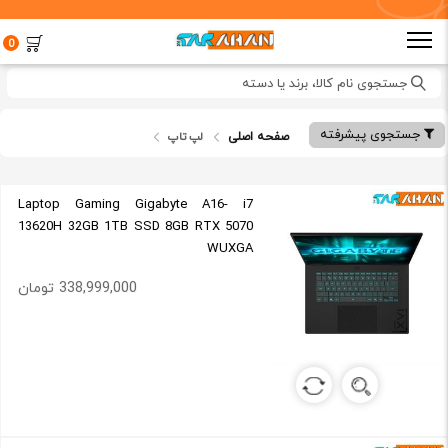
0
جستجوی نام کالا، برند یا دسته
جستجوی پیشرفته
صفحه اصلی
لپ تاپ
Laptop Gaming Gigabyte A16- i7
13620H 32GB 1TB SSD 8GB RTX 5070
WUXGA
338,999,000 تومان