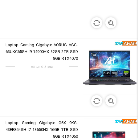
Laptop Gaming Gigabyte AORUS ASG-
63UKC65SH i9 14900HX 32GB 2TB SSD
8GB RTX4070
بزودی ارائه می شود
Laptop Gaming Gigabyte G6X 9KG-
43EE854SH i7 13650HX 16GB 1TB SSD
8GB RTX4060