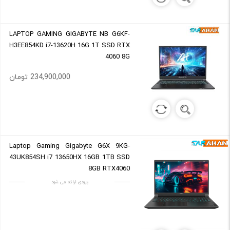
LAPTOP GAMING GIGABYTE NB G6KF-
H3EE854KD i7-13620H 16G 1T SSD RTX
4060 8G
234,900,000 تومان
Laptop Gaming Gigabyte G6X 9KG-
43UK854SH i7 13650HX 16GB 1TB SSD
8GB RTX4060
بزودی ارائه می شود