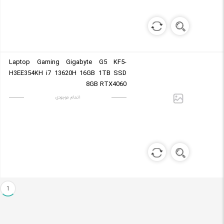
Laptop Gaming Gigabyte G5 KF5-
H3EE354KH i7 13620H 16GB 1TB SSD
8GB RTX4060
اتمام موجودی
1