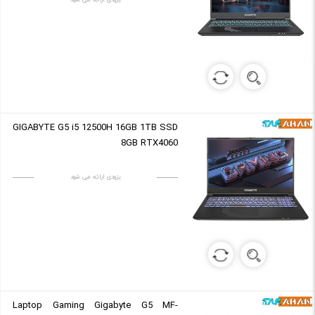
GIGABYTE G5 i5 12500H 16GB 1TB SSD
8GB RTX4060
بزودی ارائه می شود
Laptop Gaming Gigabyte G5 MF-