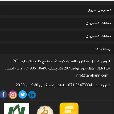
دسترسی سریع
اتاق خبر
درباره ما
تماس با ما
پرسشهای متداول
خدمات مشتریان
لیست علاقه مندی های من
پیگیری خرید و مدت زمان تحویل
پشتیبانی و ثبت شکایات مصرف کنندگان
قوانین و مقررات مربوط به رعایت حریم شخصی
خدمات مشتریان
رونداسترداد وجه
روند مرجوعي كالا و نحوه فسخ خدمات
نحوه پشتیبانی و خدمات پس از فروش
قوانین و مقررات،نحوه ی پرداخت و شیوه ی ارسال
ارتباط با ما
آدرس: شیراز، خیابان ملاصدرا، کوچه2، مجتمع کامپیوتر پارس(PC
CENTER)،طبقه دوم ،واحد 207 ،کد پستی :7193613649 ،آدرس ایمیل
: info@tarahanit.com
تلفن ثابت :
36473334-071 ساعات پاسخگویی 9:30 الی 20:30