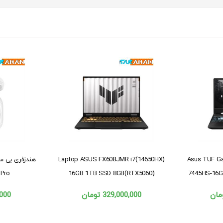
Laptop ASUS FX608JMR i7(14650HX)
Asus TUF G
7445HS-16G
16GB 1TB SSD 8GB(RTX5060)
s 2 Pro
مان
329,000,000
تومان
,000