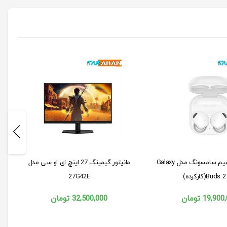
هندزفری بی سیم سامسونگ مدل Galaxy
مانیتور گیمینگ 27 اینچ ای او سی مدل
Bud(کارکرده)
27G42E
19,900
تومان
32,500,000
تومان