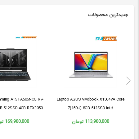
جدیدترین محصولات
aming A15 FA506NCG R7-
Laptop ASUS Vivobook X1504VA Core
B-512SSD-4GB RTX3050
7(150U) 8GB 512SSD Intel
113,900,000
تومان
169,900,000
تو