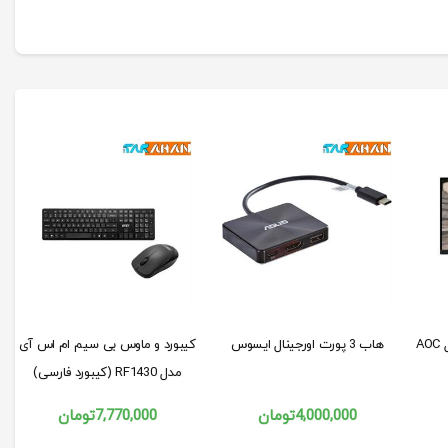
مانیتور 24 اینچ ای او سی مدل AOC
هاب 3 پورت اورجینال ایسوس
کیبورد و ماوس بی سیم ام اس آی
مدل RF1430 (کیبورد فارسی)
4,000,000
تومان
7,770,000
تومان