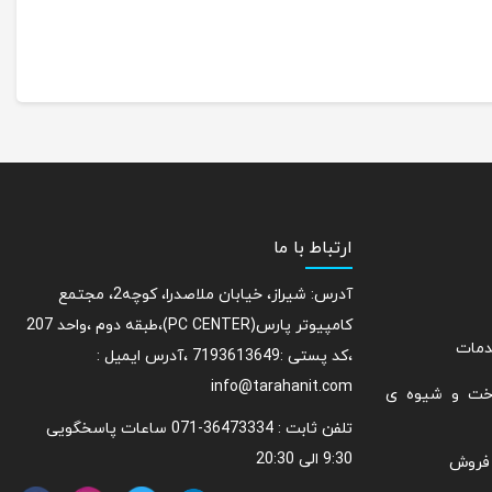
ارتباط با ما
آدرس: شیراز، خیابان ملاصدرا، کوچه2، مجتمع
کامپیوتر پارس(PC CENTER)،طبقه دوم ،واحد 207
دمات
،کد پستی :7193613649 ،آدرس ایمیل :
info@tarahanit.com
اخت و شیوه ی
تلفن ثابت :
36473334-071 ساعات پاسخگویی
9:30 الی 20:30
 فروش