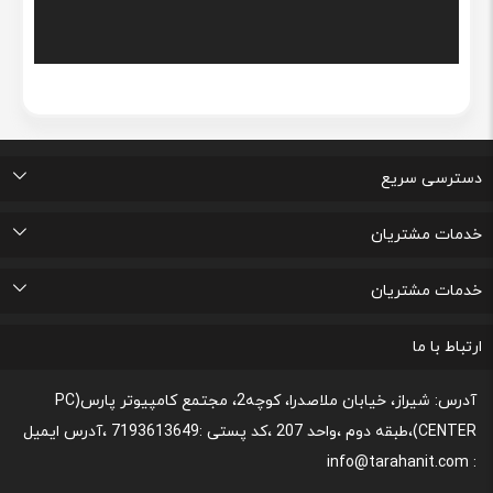
دسترسی سریع
اتاق خبر
درباره ما
تماس با ما
پرسشهای متداول
خدمات مشتریان
لیست علاقه مندی های من
پیگیری خرید و مدت زمان تحویل
پشتیبانی و ثبت شکایات مصرف کنندگان
قوانین و مقررات مربوط به رعایت حریم شخصی
خدمات مشتریان
رونداسترداد وجه
روند مرجوعي كالا و نحوه فسخ خدمات
نحوه پشتیبانی و خدمات پس از فروش
قوانین و مقررات،نحوه ی پرداخت و شیوه ی ارسال
ارتباط با ما
آدرس: شیراز، خیابان ملاصدرا، کوچه2، مجتمع کامپیوتر پارس(PC
CENTER)،طبقه دوم ،واحد 207 ،کد پستی :7193613649 ،آدرس ایمیل
: info@tarahanit.com